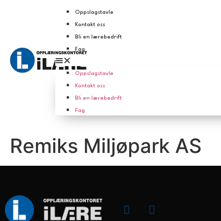
Oppslagstavle
Kontakt oss
Bli en lærebedrift
Fag
Oppslagstavle
Kontakt oss
Bli en lærebedrift
Fag
Remiks Miljøpark AS