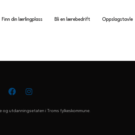
Finn din lærlingplass
Bli en lærebedrift
Oppslagstavle
e og utdanningsetaten i Troms fylkeskommune.