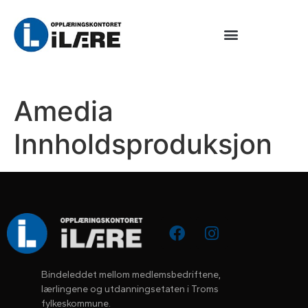
Amedia
Innholdsproduksjon
Bindeleddet mellom medlemsbedriftene, 
lærlingene og utdanningsetaten i Troms 
fylkeskommune.