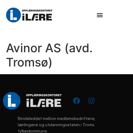
Avinor AS (avd.
Tromsø)
Bindeleddet mellom medlemsbedriftene, 
lærlingene og utdanningsetaten i Troms 
fylkeskommune.